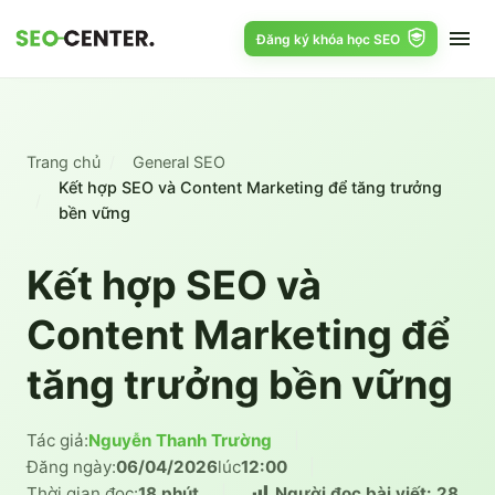
Đăng ký khóa học SEO
Trang chủ
General SEO
Kết hợp SEO và Content Marketing để tăng trưởng
bền vững
Kết hợp SEO và
Content Marketing để
tăng trưởng bền vững
Tác giả:
Nguyễn Thanh Trường
|
Đăng ngày:
06/04/2026
lúc
12:00
|
Thời gian đọc:
18 phút
|
Người đọc bài viết:
28