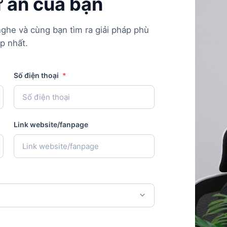
 án của bạn
ghe và cùng bạn tìm ra giải pháp phù
p nhất.
Số điện thoại
*
Link website/fanpage