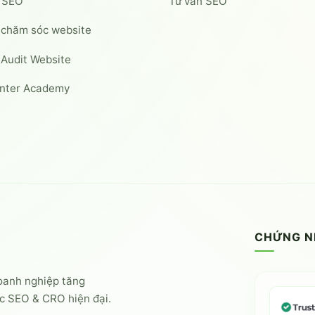
á SEO
Tư vấn SEO
 chăm sóc website
 Audit Website
nter Academy
CHỨNG 
doanh nghiệp tăng
ợc SEO & CRO hiện đại.