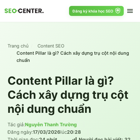
Đăng ký khóa học SEO
Trang chủ
Content SEO
Content Pillar là gì? Cách xây dựng trụ cột nội dung
chuẩn
Content Pillar là gì?
Cách xây dựng trụ cột
nội dung chuẩn
Tác giả:
Nguyễn Thanh Trường
|
Đăng ngày:
17/03/2026
lúc
20:28
|
Thời gian đọc:
24 phút
|
Người đọc bài viết:
32