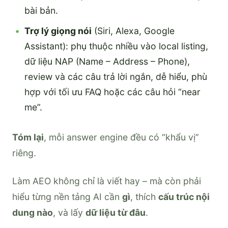
bài bản.
Trợ lý giọng nói
(Siri, Alexa, Google
Assistant): phụ thuộc nhiều vào local listing,
dữ liệu NAP (Name – Address – Phone),
review và các câu trả lời ngắn, dễ hiểu, phù
hợp với tối ưu FAQ hoặc các câu hỏi “near
me”.
Tóm lại
, mỗi answer engine đều có “khẩu vị”
riêng.
Làm AEO không chỉ là viết hay – mà còn phải
hiểu từng nền tảng AI cần
gì
, thích
cấu trúc nội
dung nào
, và lấy
dữ liệu từ đâu
.