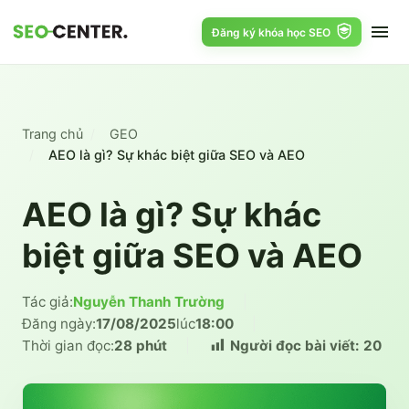
Đăng ký khóa học SEO
Trang chủ
GEO
AEO là gì? Sự khác biệt giữa SEO và AEO
AEO là gì? Sự khác
biệt giữa SEO và AEO
Tác giả:
Nguyễn Thanh Trường
|
Đăng ngày:
17/08/2025
lúc
18:00
|
Thời gian đọc:
28 phút
|
Người đọc bài viết:
20