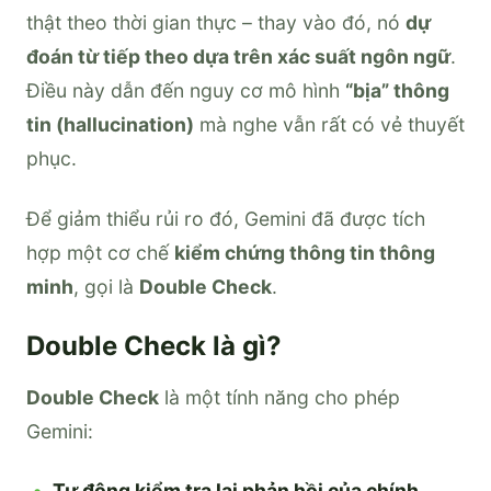
thật theo thời gian thực – thay vào đó, nó
dự
đoán từ tiếp theo dựa trên xác suất ngôn ngữ
.
Điều này dẫn đến nguy cơ mô hình
“bịa” thông
tin (hallucination)
mà nghe vẫn rất có vẻ thuyết
phục.
Để giảm thiểu rủi ro đó, Gemini đã được tích
hợp một cơ chế
kiểm chứng thông tin thông
minh
, gọi là
Double Check
.
Double Check là gì?
Double Check
là một tính năng cho phép
Gemini:
Tự động kiểm tra lại phản hồi của chính