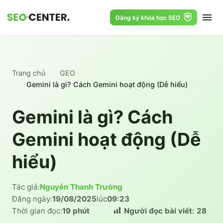
Đăng ký khóa học SEO
Trang chủ
GEO
Gemini là gì? Cách Gemini hoạt động (Dễ hiểu)
Gemini là gì? Cách
Gemini hoạt động (Dễ
hiểu)
Tác giả:
Nguyễn Thanh Trường
|
Đăng ngày:
19/08/2025
lúc
09:23
|
Thời gian đọc:
19 phút
|
Người đọc bài viết:
28