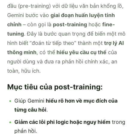
đầu (pre-training) với dữ liệu văn bản khổng lồ,
Gemini bước vào
giai đoạn huấn luyện tinh
chỉnh
– còn gọi là
post-training
hoặc
fine-
tuning
. Đây là bước quan trọng để biến một mô
hình biết “đoán từ tiếp theo” thành một
trợ lý AI
thông minh
, có thể
hiểu yêu cầu cụ thể
của
người dùng và đưa ra phản hồi chính xác, an
toàn, hữu ích.
Mục tiêu của post-training:
Giúp Gemini
hiểu rõ hơn về mục đích của
từng câu hỏi
.
Giảm các lỗi phi logic hoặc nguy hiểm
trong
phản hồi.