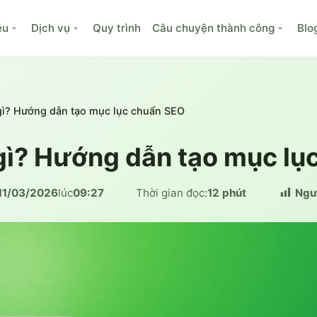
ệu
Dịch vụ
Quy trình
Câu chuyện thành công
Blo
 gì? Hướng dẫn tạo mục lục chuẩn SEO
 gì? Hướng dẫn tạo mục l
11/03/2026
lúc
09:27
|
Thời gian đọc:
12 phút
|
Ngườ