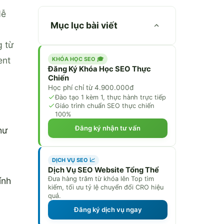
dễ
Mục lục bài viết
g từ
ent
KHÓA HỌC SEO 🎓
Đăng Ký Khóa Học SEO Thực
Chiến
Học phí chỉ từ 4.900.000đ
Đào tạo 1 kèm 1, thực hành trực tiếp
Giáo trình chuẩn SEO thực chiến
100%
Đăng ký nhận tư vấn
hư
DỊCH VỤ SEO 📈
Dịch Vụ SEO Website Tổng Thể
Đưa hàng trăm từ khóa lên Top tìm
ính
kiếm, tối ưu tỷ lệ chuyển đổi CRO hiệu
quả.
Đăng ký dịch vụ ngay
,