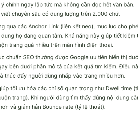
 ý chính ngay lập tức mà không cần đọc hết văn bản.
i viết chuyên sâu có dung lượng trên 2.000 chữ.
g qua các Anchor Link (liên kết neo), mục lục cho ph
 dung họ đang quan tâm. Khả năng này giúp tiết kiệm 
uộn trang quá nhiều trên màn hình điện thoại.
ục chuẩn SEO thường được Google ưu tiên hiển thị dướ
ngay bên dưới phần mô tả của kết quả tìm kiếm. Điều n
 và thúc đẩy người dùng nhấp vào trang nhiều hơn.
úp tối ưu hóa các chỉ số quan trọng như Dwell time (t
 cuộn trang). Khi người dùng tìm thấy đúng nội dung cầ
 hơn và giảm hẳn Bounce rate (tỷ lệ thoát).