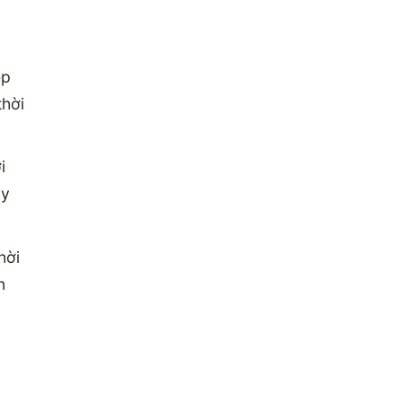
ép
thời
i
ày
hời
n