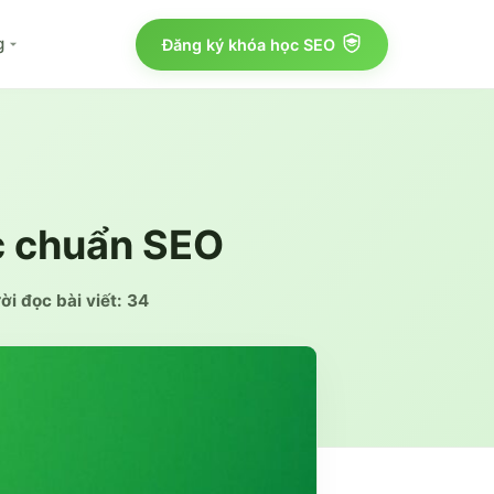
g
Đăng ký khóa học SEO
ục chuẩn SEO
i đọc bài viết:
34