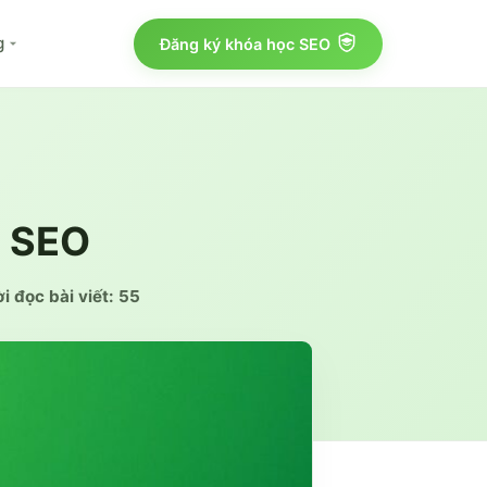
g
Đăng ký khóa học SEO
n SEO
i đọc bài viết:
55