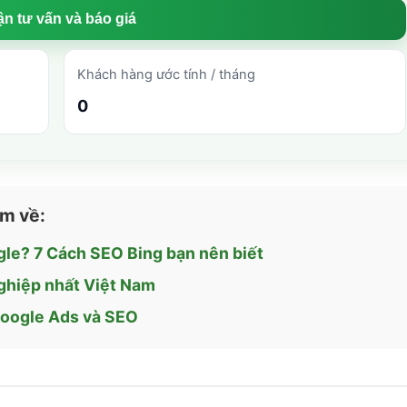
n tư vấn và báo giá
Khách hàng ước tính / tháng
0
êm về:
gle? 7 Cách SEO Bing bạn nên biết
nghiệp nhất Việt Nam
 Google Ads và SEO