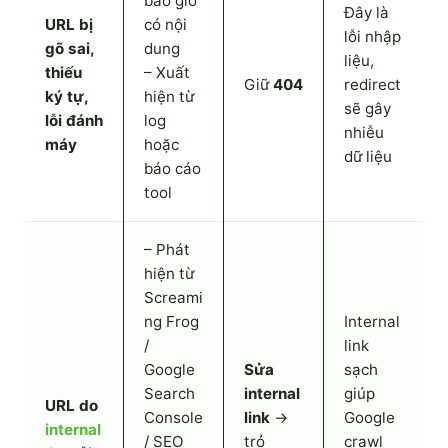
bao giờ
Đây là
URL bị
có nội
lỗi nhập
gõ sai,
dung
liệu,
thiếu
– Xuất
Giữ
404
redirect
ký tự,
hiện từ
sẽ gây
lỗi đánh
log
nhiễu
máy
hoặc
dữ liệu
báo cáo
tool
– Phát
hiện từ
Screami
ng Frog
Internal
/
link
Google
Sửa
sạch
Search
internal
giúp
URL do
Console
link
→
Google
internal
/ SEO
trỏ
crawl