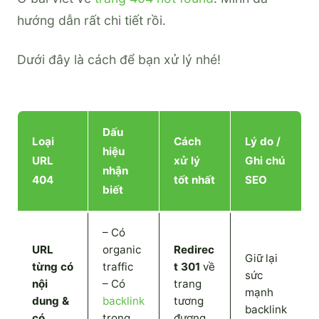
hướng dẫn rất chi tiết rồi.
Dưới đây là cách để bạn xử lý nhé!
Dấu
Loại
Cách
Lý do /
hiệu
URL
xử lý
Ghi chú
nhận
404
tốt nhất
SEO
biết
– Có
URL
organic
Redirec
Giữ lại
từng có
traffic
t 301
về
sức
nội
– Có
trang
mạnh
dung &
backlink
tương
backlink
có
trong
đương