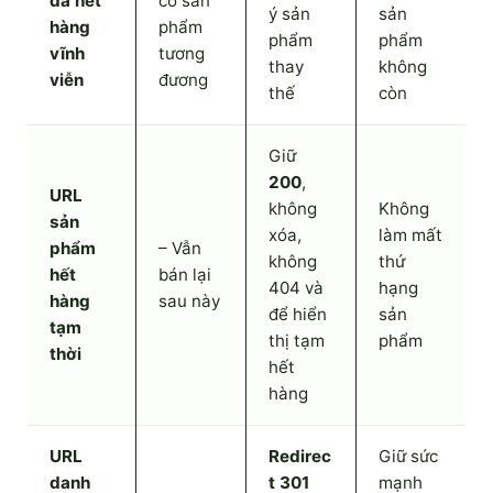
đã hết
có sản
ý sản
sản
hàng
phẩm
phẩm
phẩm
vĩnh
tương
thay
không
viễn
đương
thế
còn
Giữ
200
,
URL
không
Không
sản
xóa,
làm mất
phẩm
– Vẫn
không
thứ
hết
bán lại
404 và
hạng
hàng
sau này
để hiển
sản
tạm
thị tạm
phẩm
thời
hết
hàng
URL
Redirec
Giữ sức
danh
t 301
mạnh