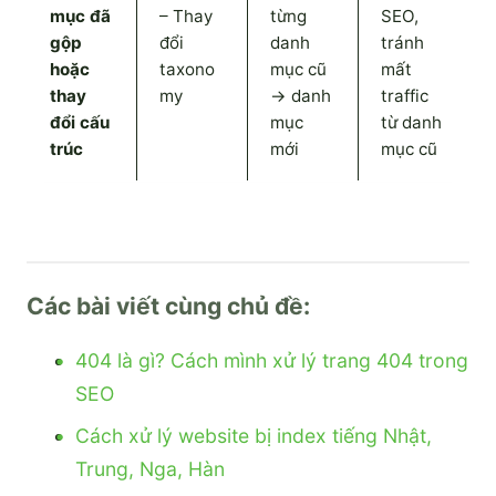
mục đã
– Thay
từng
SEO,
gộp
đổi
danh
tránh
hoặc
taxono
mục cũ
mất
thay
my
→ danh
traffic
đổi cấu
mục
từ danh
trúc
mới
mục cũ
Các bài viết cùng chủ đề:
404 là gì? Cách mình xử lý trang 404 trong
SEO
Cách xử lý website bị index tiếng Nhật,
Trung, Nga, Hàn