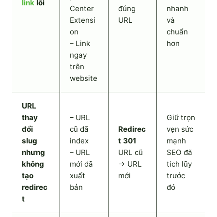
link
lỗi
Center
đúng
nhanh
Extensi
URL
và
on
chuẩn
– Link
hơn
ngay
trên
website
URL
thay
– URL
Giữ trọn
đổi
cũ đã
Redirec
vẹn sức
slug
index
t 301
mạnh
nhưng
– URL
URL cũ
SEO đã
không
mới đã
→ URL
tích lũy
tạo
xuất
mới
trước
redirec
bản
đó
t