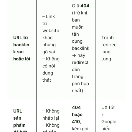
Giữ
404
(trừ khi
– Link
bạn
từ
muốn
website
tận
URL từ
khác
Tránh
dụng
backlin
nhưng
redirect
backlink
k sai
gõ sai
lung
→ hãy
hoặc lỗi
– Không
tung
redirect
có nội
đến
dung
trang
thật
phù hợp
nhất)
404
UX tốt
URL
– Không
hoặc
+
sản
nhập lại
410
,
Google
phẩm
– Không
kèm gợi
hiểu