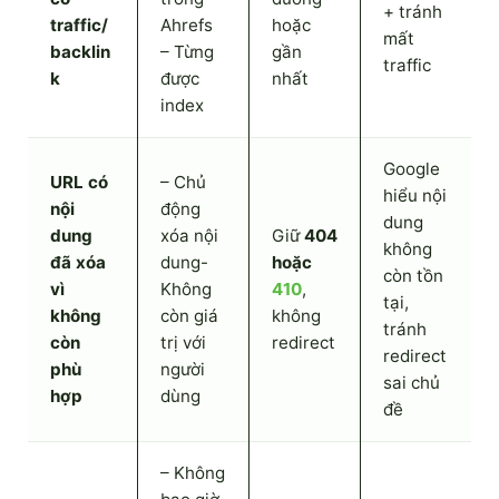
+ tránh
traffic/
Ahrefs
hoặc
mất
backlin
– Từng
gần
traffic
k
được
nhất
index
Google
URL có
– Chủ
hiểu nội
nội
động
dung
dung
xóa nội
Giữ
404
không
đã xóa
dung-
hoặc
còn tồn
vì
Không
410
,
tại,
không
còn giá
không
tránh
còn
trị với
redirect
redirect
phù
người
sai chủ
hợp
dùng
đề
– Không