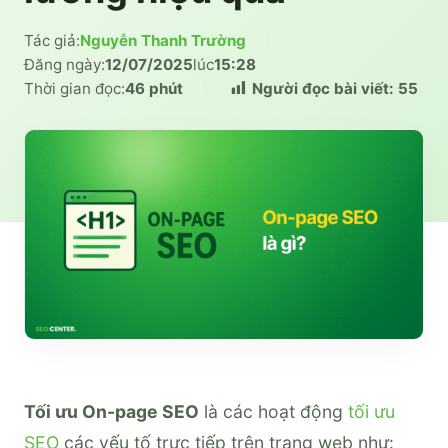
Tác giả:
Nguyễn Thanh Trường
|
Đăng ngày:
12/07/2025
lúc
15:28
|
Thời gian đọc:
46 phút
|
Người đọc bài viết:
55
Tối ưu On-page SEO
là các hoạt động
tối ưu
SEO
các yếu tố trực tiếp trên trang web như: